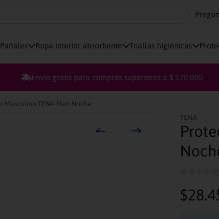
Pregun
Pañales
Ropa interior absorbente
Toallas higiénicas
Prote
Envío gratis para compras superiores a $ 170.000
or Masculino TENA Men Noche
TENA
Prote
Noch
$
28
.
4