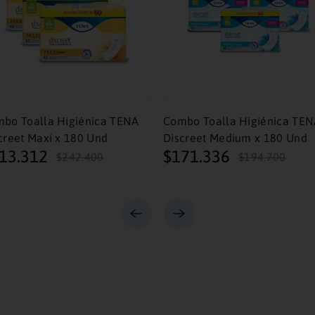
bo Toalla Higiénica TENA
Combo Toalla Higiénica TE
creet Maxi x 180 Und
Discreet Medium x 180 Und
13
.
312
$
171
.
336
$
242
.
400
$
194
.
700