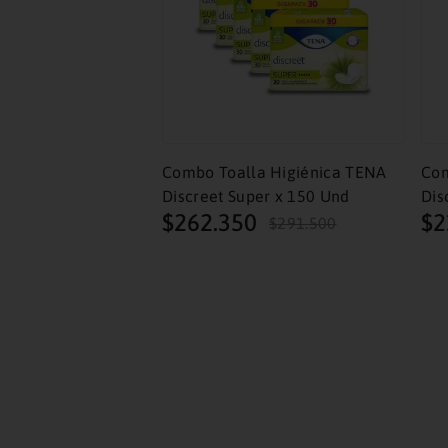
 para el Día y la
und
$
80
.
150
Combo Toalla Higiénica TENA
Com
Discreet Super x 150 Und
Dis
$
262
.
350
$
2
$
291
.
500