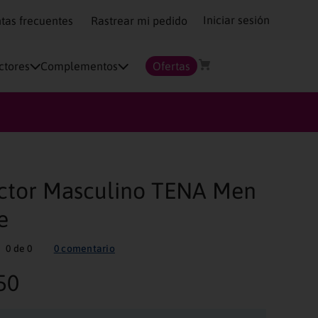
Iniciar sesión
tas frecuentes
Rastrear mi pedido
ctores
Complementos
Ofertas
ctor Masculino TENA Men
e
0
de
0
0
comentario
50