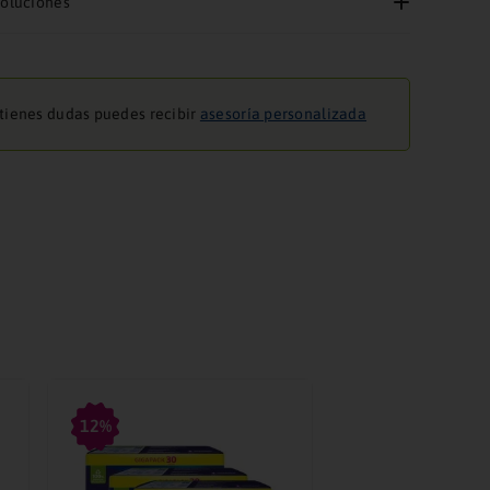
voluciones
 tienes dudas puedes recibir
asesoría personalizada
12%
Protector Masculi