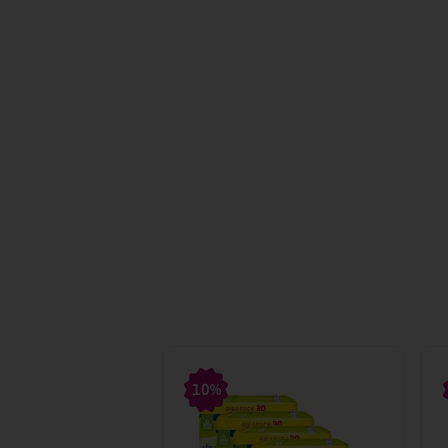
10%
a Higiénica TENA