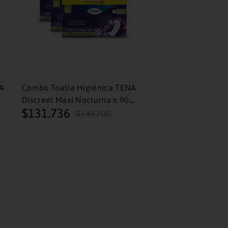
Noche
$
28
.
450
NA
Combo Toalla Higiénica TENA
Discreet Maxi Nocturna x 90
$
131
.
736
Und
$
149
.
700