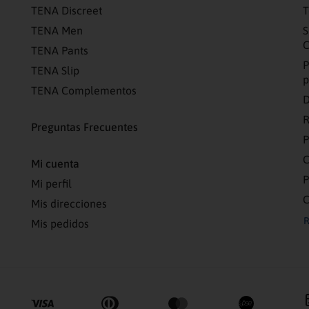
TENA Discreet
T
TENA Men
S
C
TENA Pants
P
TENA Slip
p
TENA Complementos
D
R
Preguntas Frecuentes
C
Mi cuenta
P
Mi perfil
C
Mis direcciones
R
Mis pedidos