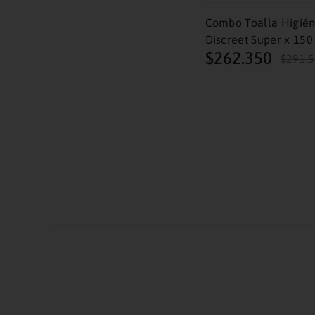
Combo Toalla Higié
Discreet Super x 150
$
262
.
350
$
291
.
5