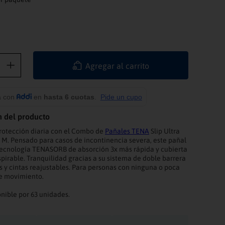
Agregar al carrito
n del producto
rotección diaria con el Combo de
Pañales TENA
Slip Ultra
a M. Pensado para casos de incontinencia severa, este pañal
ecnología TENASORB de absorción 3x más rápida y cubierta
spirable. Tranquilidad gracias a su sistema de doble barrera
 y cintas reajustables. Para personas con ninguna o poca
e movimiento.
ible por 63 unidades.