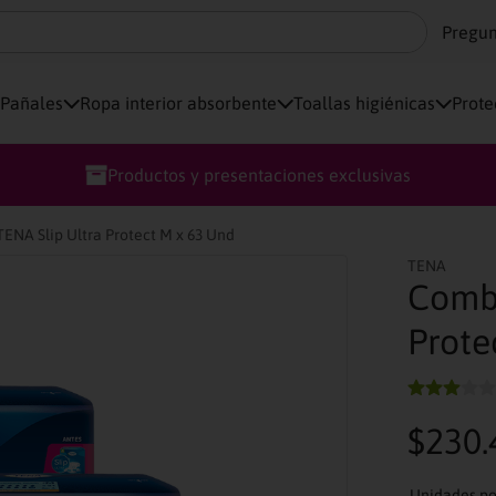
Pregun
Pañales
Ropa interior absorbente
Toallas higiénicas
Prote
Envío gratis para compras superiores a $ 170.000
ENA Slip Ultra Protect M x 63 Und
TENA
Combo
Prote
$
230
.