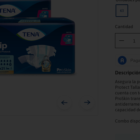
63
Cantidad
Descripció
Asegura la p
Protect Tall
cuenta con t
ProSkin tran
antiderrames
capacidad d
Combo dispon