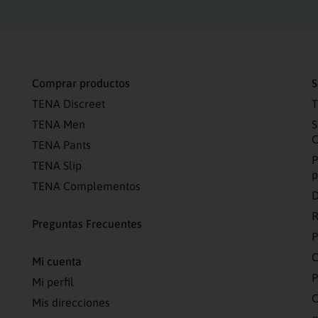
Comprar productos
S
TENA Discreet
T
TENA Men
S
C
TENA Pants
P
TENA Slip
p
TENA Complementos
D
R
Preguntas Frecuentes
C
Mi cuenta
P
Mi perfil
C
Mis direcciones