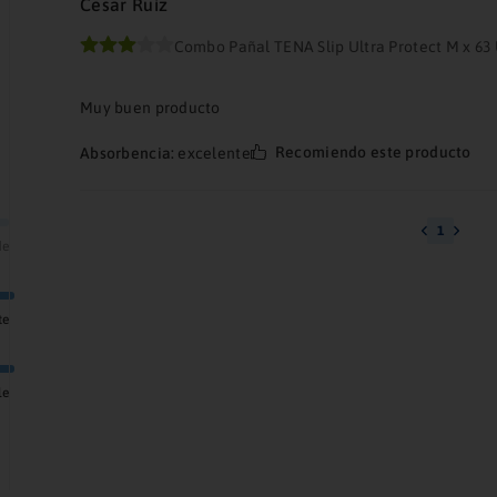
Cesar Ruiz
Combo Pañal TENA Slip Ultra Protect M x 63
Muy buen producto
Recomiendo este producto
Absorbencia:
excelente
1
de
te
le