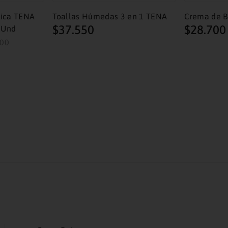
nica TENA
Toallas Húmedas 3 en 1 TENA
Crema de B
$
37
.
550
$
28
.
700
 Und
00