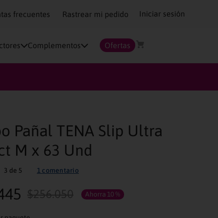
Iniciar sesión
tas frecuentes
Rastrear mi pedido
ctores
Complementos
Ofertas
 Pañal TENA Slip Ultra
ct M x 63 Und
3
de
5
1
comentario
445
$
256
.
050
Ahorra
10 %
Unidades por paquete