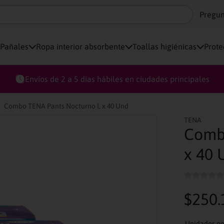
Pregun
Pañales
Ropa interior absorbente
Toallas higiénicas
Prote
Envíos de 2 a 5 días hábiles en ciudades principales
Combo TENA Pants Nocturno L x 40 Und
TENA
Comb
x 40 
$
250
.