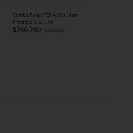
Combo Pañal TENA Slip Ultra
Protect L x 63 Und
$
260
.
280
$
289
.
200