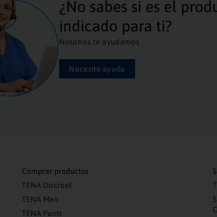
¿No sabes si es el prod
indicado para ti?
Nosotros te ayudamos
Necesito ayuda
Comprar productos
S
TENA Discreet
T
TENA Men
S
C
TENA Pants