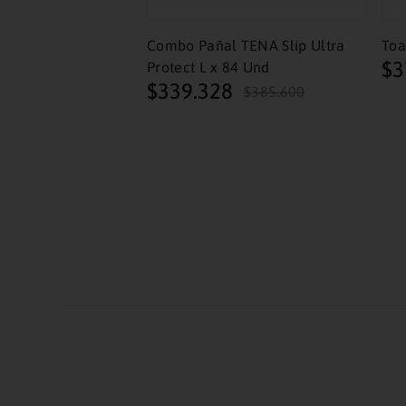
Combo Pañal TENA Slip Ultra
Toa
$
3
Protect L x 84 Und
$
339
.
328
$
385
.
600