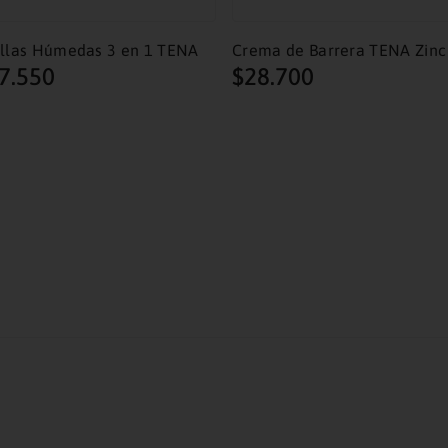
llas Húmedas 3 en 1 TENA
Crema de Barrera TENA Zinc
7
.
550
$
28
.
700