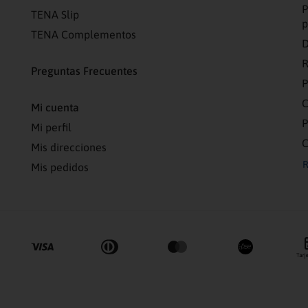
P
TENA Slip
p
TENA Complementos
D
R
Preguntas Frecuentes
C
Mi cuenta
P
Mi perfil
C
Mis direcciones
R
Mis pedidos