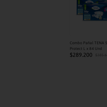
Combo Pañal TENA Sl
Protect L x 84 Und
$
289
.
200
$
385
.
6