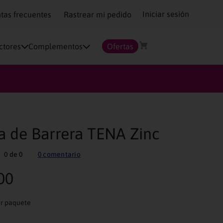
Iniciar sesión
tas frecuentes
Rastrear mi pedido
ctores
Complementos
Ofertas
 de Barrera TENA Zinc
0
de
0
0
comentario
00
Mililitros