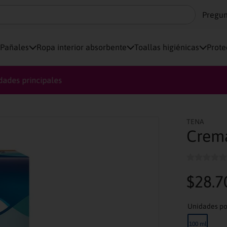
Pregun
Pañales
Ropa interior absorbente
Toallas higiénicas
Prote
Productos y presentaciones exclusivas
TENA
Crema
$
28
.
7
100 ml