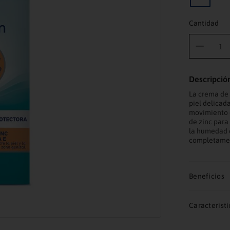
Cantidad
Descripció
La crema de 
piel delicad
movimiento q
de zinc para
la humedad c
completament
Beneficios
Característi