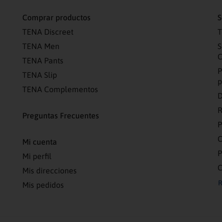
Comprar productos
S
TENA Discreet
T
TENA Men
S
C
TENA Pants
P
TENA Slip
p
TENA Complementos
D
R
Preguntas Frecuentes
C
Mi cuenta
P
Mi perfil
C
Mis direcciones
R
Mis pedidos