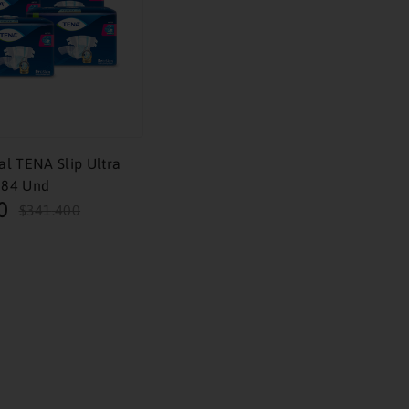
l TENA Slip Ultra
 84 Und
0
$
341
.
400