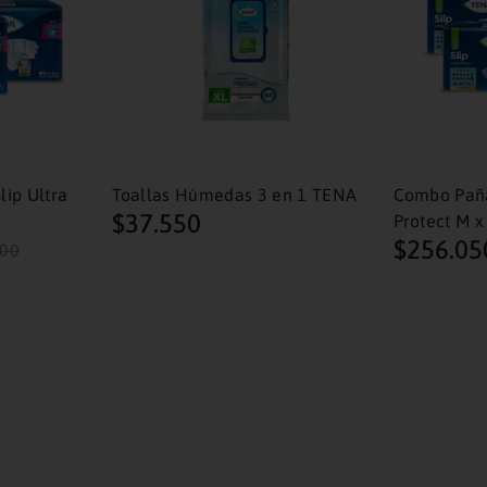
ip Ultra
Toallas Húmedas 3 en 1 TENA
Combo Paña
$
37
.
550
Protect M x
$
256
.
05
00